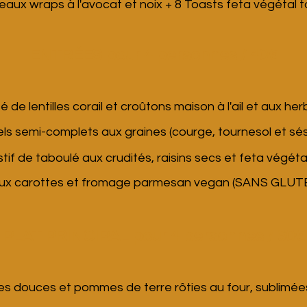
eaux wraps à l'avocat et noix + 8 Toasts feta végétal
ENTRÉES pour 4 personnes / 40€
é de lentilles corail et croûtons maison à l'ail et aux h
els semi-complets aux graines (courge, tournesol et
stif de taboulé aux crudités, raisins secs et feta végétal
aux carottes et fromage parmesan vegan
(SANS GLUTE
PLAT PRINCIPAL pour 4 personnes / 60€
es douces et pommes de terre rôties au four, sublim