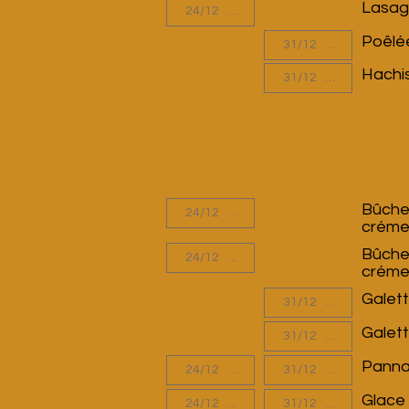
Lasagn
Poêlée
Hachis
Bûche
crémeu
Bûche
créme
Galett
Galett
Panna 
Glace