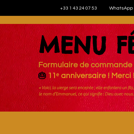
+33 1 43 24 07 53
WhatsApp
MENU FÊ
Formulaire de commande
🎂
11ᵉ anniversaire ! Merci 
« Voici, la vierge sera enceinte ; elle enfantera un fils
le nom d’Emmanuel, ce qui signifie : Dieu avec nous.