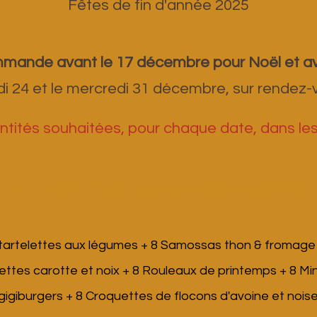
Fêtes de fin d'année 2025
ommande avant le 17 décembre pour Noël et a
edi 24 et le mercredi 31 décembre, sur rendez
antités souhaitées, pour chaque date, dans le
APÉRITIFS plateau de 24 pièces / 48€
i tartelettes aux légumes + 8 Samossas thon & fromag
ettes carotte et noix + 8 Rouleaux de printemps +
8 Mi
 gigiburgers + 8 Croquettes de flocons d'avoine et nois