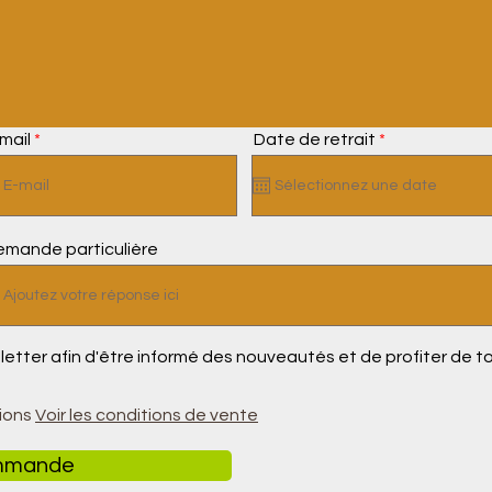
r
mail
Date de retrait
*
e
q
u
i
r
e
emande particulière
d
sletter afin d'être informé des nouveautés et de profiter de t
ions
Voir les conditions de vente
ommande