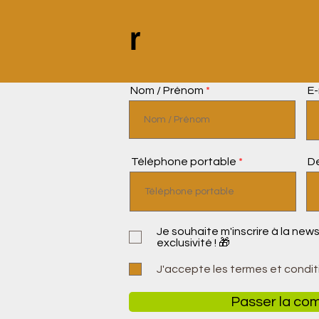
r
Nom / Prénom
E-
Téléphone portable
D
Je souhaite m'inscrire à la new
exclusivité ! 🎁​
J'accepte les termes et condit
Passer la c