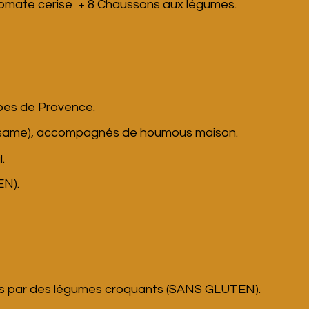
 tomate cerise +
8 Chaussons aux légumes.
erbes de Provence.
 sésame), accompagnés de houmous maison.
.
N).
ées par des légumes croquants (SANS GLUTEN).