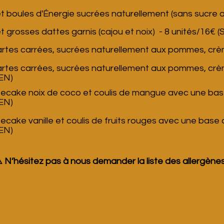
t boules d'Énergie
sucrées naturellement (sans sucre a
t grosses dattes garnis (cajou et noix) - 8 unités/16€
(
artes carrées, sucrées naturellement aux pommes, crèm
artes carrées, sucrées naturellement aux pommes, crè
EN)
cake noix de coco et coulis de mangue avec une base 
EN)
cake vanille et coulis de fruits rouges avec une base d
EN)
️ N’hésitez pas à nous demander la liste des allergènes
BOISSONS sans alcool