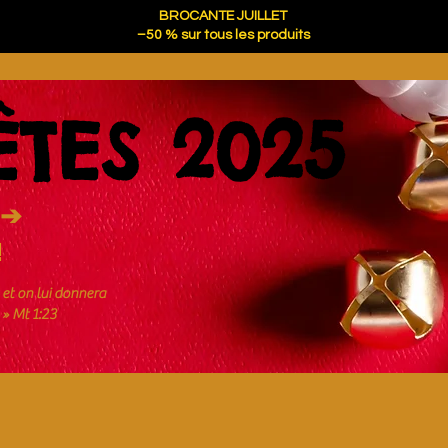
BROCANTE JUILLET
–50 % sur tous les produits
TES 2025
 ➔
!
, et on lui donnera
 » Mt 1:23