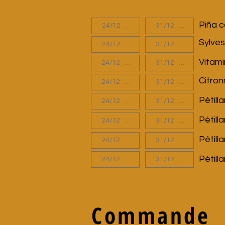
Piña c
Sylves
Vitami
Citron
Pétill
Pétill
Pétill
Pétill
Commande