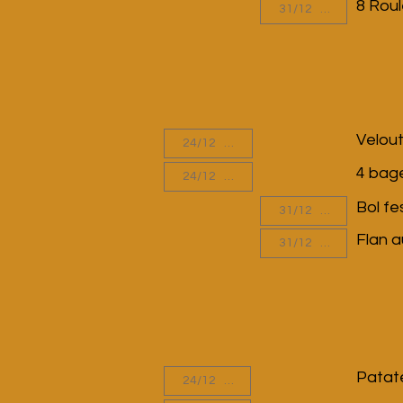
8 Roul
Velout
4 bag
Bol fe
Flan 
Patat