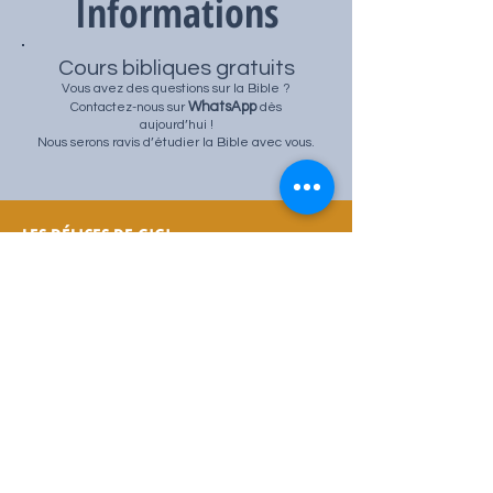
Informations
Cours bibliques gratuits
Vous avez des questions sur la Bible ?
WhatsApp
Contactez-nous sur
dès
aujourd’hui !
Nous serons ravis d’étudier la Bible avec vous.
LES DÉLICES DE GIGI
67 Avenue Ledru Rollin - 94170 Le Perreux-
sur-Marne
+33 1 43 24 07 53
WhatsApp
SERVICE CONTINU
11 h à 20 h du dimanche au jeudi.
11 h à 16 h 30 vendredi.
Fermé le samedi SABBAT
R
É
SERVATIONS
WhatsApp
·
Deliveroo
·
Uber Eats
METRO
Château De Vincennes, Paris (Ligne 1)